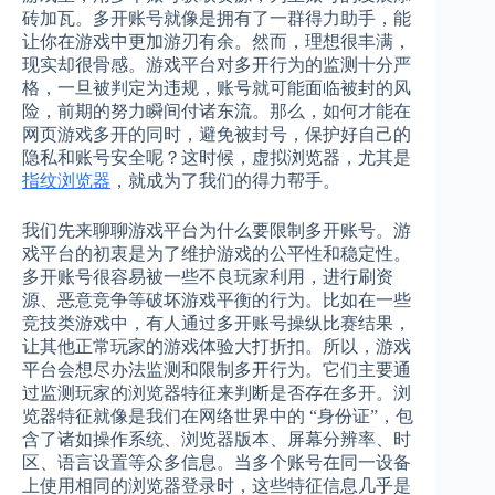
砖加瓦。多开账号就像是拥有了一群得力助手，能
让你在游戏中更加游刃有余。然而，理想很丰满，
现实却很骨感。游戏平台对多开行为的监测十分严
格，一旦被判定为违规，账号就可能面临被封的风
险，前期的努力瞬间付诸东流。那么，如何才能在
网页游戏多开的同时，避免被封号，保护好自己的
隐私和账号安全呢？这时候，虚拟浏览器，尤其是
指纹浏览器
，就成为了我们的得力帮手。
我们先来聊聊游戏平台为什么要限制多开账号。游
戏平台的初衷是为了维护游戏的公平性和稳定性。
多开账号很容易被一些不良玩家利用，进行刷资
源、恶意竞争等破坏游戏平衡的行为。比如在一些
竞技类游戏中，有人通过多开账号操纵比赛结果，
让其他正常玩家的游戏体验大打折扣。所以，游戏
平台会想尽办法监测和限制多开行为。它们主要通
过监测玩家的浏览器特征来判断是否存在多开。浏
览器特征就像是我们在网络世界中的 “身份证”，包
含了诸如操作系统、浏览器版本、屏幕分辨率、时
区、语言设置等众多信息。当多个账号在同一设备
上使用相同的浏览器登录时，这些特征信息几乎是