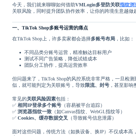
今天，我们就来聊聊如何借助
VMLogin多登防关联
指纹浏
关联风险，同时提升团队协作效率，让你的跨境生意越做
一、TikTok Shop多账号运营的痛点
在TikTok Shop上，许多卖家都会选择
多账号布局
，比如：
不同品类分账号运营，精准触达目标用户
测试不同广告策略，降低试错成本
团队分工协作，提高运营效率
但问题来了，TikTok Shop的风控系统非常严格，一旦检
似，就可能判定为关联账号，导致
限流、封号
，甚至影响
常见的
关联风险因素
包括：
✅
相同IP登录多个账号
（容易被平台追踪）
✅
浏览器指纹一致
（如Canvas指纹、WebGL指纹等）
✅
Cookies、缓存数据交叉
（导致账号信息泄露）
面对这些问题，传统方法（如换设备、换IP）不仅成本高