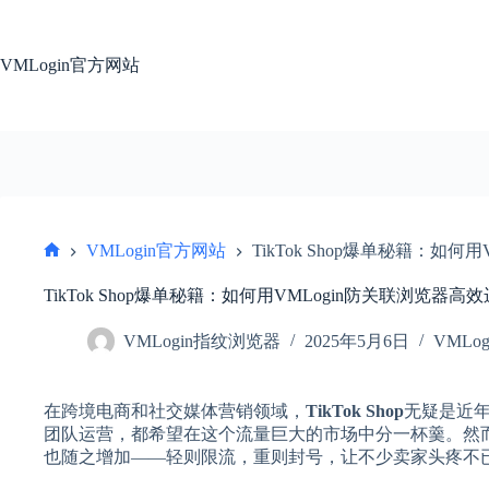
跳
过
内
VMLogin官方网站
容
VMLogin官方网站
TikTok Shop爆单秘籍：如
首
页
TikTok Shop爆单秘籍：如何用VMLogin防关联浏览器
VMLogin指纹浏览器
2025年5月6日
VMLo
在跨境电商和社交媒体营销领域，
TikTok Shop
无疑是近
团队运营，都希望在这个流量巨大的市场中分一杯羹。然
也随之增加——轻则限流，重则封号，让不少卖家头疼不