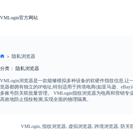
跳
过
内
VMLogin官方网站
容
隐私浏览器
首
页
分类：
隐私浏览器
VMLogin浏览器是一款能够模拟多种设备的软硬件指纹信息,
览器都拥有独立的IP地址,特别适用于跨境电商(如亚马逊、eBay)和社交媒
多账号防关联批量管理。 VMLogin指纹浏览器为电商和营销
高效地防止指纹检测,实现全面的物理隔离。
VMLogin
,
指纹浏览器
,
虚拟浏览器
,
跨境浏览器
,
防关