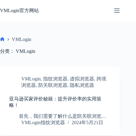
跳
过
VMLogin官方网站
内
容
VMLogin
首
页
分类：
VMLogin
VMLogin
,
指纹浏览器
,
虚拟浏览器
,
跨境
浏览器
,
防关联浏览器
,
隐私浏览器
亚马逊买家评价秘籍：提升评价率的实用策
略！
首先，我们需要了解什么是防关联浏览…
VMLogin指纹浏览器
2024年5月21日