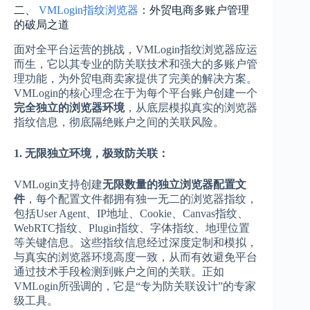
二、
VMLogin指纹浏览器
：外贸电商多账户管理
的破局之道
面对全平台运营的挑战，VMLogin指纹浏览器应运
而生，它以其专业的防关联技术和强大的多账户管
理功能，为外贸电商卖家提供了完美的解决方案。
VMLogin的核心理念在于为每个平台账户创建一个
完全独立的浏览器环境
，从底层模拟真实的浏览器
指纹信息，彻底隔绝账户之间的关联风险。
1. 无限独立环境，极致防关联：
VMLogin支持创建
无限数量的独立浏览器配置文
件
，每个配置文件都拥有独一无二的浏览器指纹，
包括User Agent、IP地址、Cookie、Canvas指纹、
WebRTC指纹、Plugin指纹、字体指纹、地理位置
等关键信息。这些指纹信息经过深度定制和模拟，
与真实的浏览器环境高度一致，从而有效避免平台
通过技术手段检测到账户之间的关联。正如
VMLogin所强调的，它是“专为防关联设计”的专家
级工具。