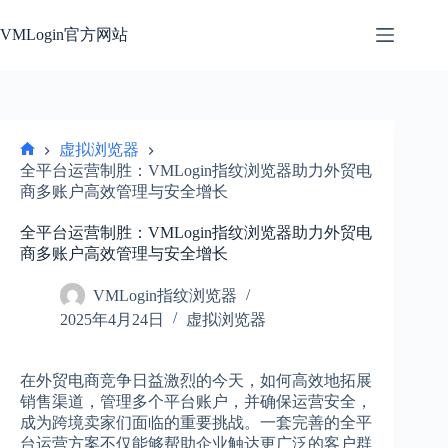
跳
过
VMLogin官方网站
内
容
虚拟浏览器
首
全平台运营制胜：VMLogin指纹浏览器助力外贸电
页
商多账户高效管理与安全增长
全平台运营制胜：VMLogin指纹浏览器助力外贸电
商多账户高效管理与安全增长
VMLogin指纹浏览器
2025年4月24日
虚拟浏览器
在外贸电商竞争日益激烈的今天，如何高效地拓展
销售渠道，管理多个平台账户，并确保运营安全，
成为跨境卖家们面临的重要挑战。一套完善的全平
台运营方案不仅能够帮助企业触达更广泛的客户群