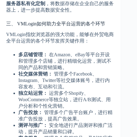
服务器私有化定制
，将数据存储在企业自己的服务
器上，进一步提高数据安全性。
三、 VMLogin如何助力全平台运营的各个环节
VMLogin指纹浏览器的强大功能，能够在外贸电商
全平台运营的各个环节发挥关键作用：
多店铺管理：
在Amazon、eBay等平台开设
和管理多个店铺，进行精细化运营，测试不
同的产品和营销策略。
社交媒体营销：
管理多个Facebook、
Instagram、Twitter等社交媒体账号，进行内
容发布、互动和引流。
独立站运营：
运营多个Shopify、
WooCommerce等独立站，进行A/B测试、用
户分析和个性化营销。
广告投放：
管理多个广告平台账户，进行精
准广告投放，提高广告效果。
测评与推广：
安全地进行产品测评和推广活
动，提升产品销量和口碑。