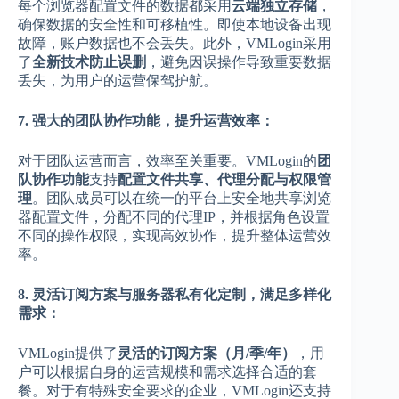
每个浏览器配置文件的数据都采用
云端独立存储
，
确保数据的安全性和可移植性。即使本地设备出现
故障，账户数据也不会丢失。此外，VMLogin采用
了
全新技术防止误删
，避免因误操作导致重要数据
丢失，为用户的运营保驾护航。
7. 强大的团队协作功能，提升运营效率：
对于团队运营而言，效率至关重要。VMLogin的
团
队协作功能
支持
配置文件共享、代理分配与权限管
理
。团队成员可以在统一的平台上安全地共享浏览
器配置文件，分配不同的代理IP，并根据角色设置
不同的操作权限，实现高效协作，提升整体运营效
率。
8. 灵活订阅方案与服务器私有化定制，满足多样化
需求：
VMLogin提供了
灵活的订阅方案（月/季/年）
，用
户可以根据自身的运营规模和需求选择合适的套
餐。对于有特殊安全要求的企业，VMLogin还支持