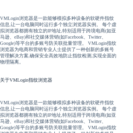
VMLogin
浏览器是一款能够模拟多种设备的软硬件指纹
信息,让一台电脑同时运行多个独立浏览器实例。 每个
虚
拟
浏览器
都拥有独立的IP地址,特别适用于跨境电商(如亚
马逊、eBay)和社交媒体营销(如Facebook、Twitter、
Google)等平台的多账号防关联批量管理。 VMLogin
指纹
浏览器
为电商和营销专业人士提供了一种创新的多账号
管理解决方案,确保安全高效地防止指纹检测,实现全面的
物理隔离。
关于
VMLogin指纹浏览器
VMLogin
浏览器是一款能够模拟多种设备的软硬件指纹
信息,让一台电脑同时运行多个独立浏览器实例。 每个
虚
拟
浏览器
都拥有独立的IP地址,特别适用于跨境电商(如亚
马逊、eBay)和社交媒体营销(如Facebook、Twitter、
Google)等平台的多账号防关联批量管理。 VMLogin
指纹